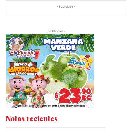
- Publicidad -
-Publicidad -
Notas recientes