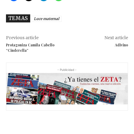
TEMAS
Luce maternal
Previous article
Next article
Protagoniza Camila Cabello
Adivino
“Cinderella”
- Publicidad -