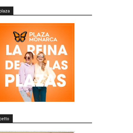
plaza
cetto