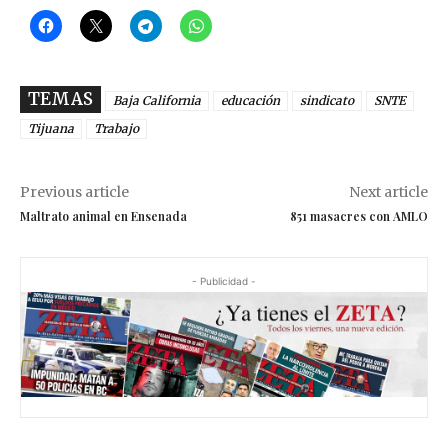
TEMAS
Baja California
educación
sindicato
SNTE
Tijuana
Trabajo
Previous article
Next article
Maltrato animal en Ensenada
851 masacres con AMLO
- Publicidad -