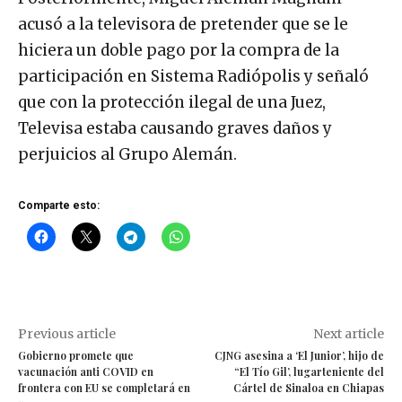
acusó a la televisora de pretender que se le
hiciera un doble pago por la compra de la
participación en Sistema Radiópolis y señaló
que con la protección ilegal de una Juez,
Televisa estaba causando graves daños y
perjuicios al Grupo Alemán.
Comparte esto:
Previous article
Next article
Gobierno promete que
CJNG asesina a ‘El Junior’, hijo de
vacunación anti COVID en
“El Tío Gil’, lugarteniente del
frontera con EU se completará en
Cártel de Sinaloa en Chiapas