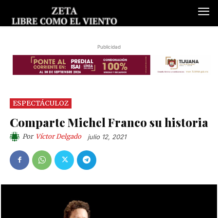
Publicidad
ESPECTÁCULOZ
Comparte Michel Franco su historia
Por
Víctor Delgado
julio 12, 2021