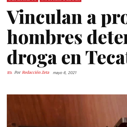
Vinculan a pr
hombres dete
droga en Teca
Por
Redacción Zeta
mayo 6, 2021