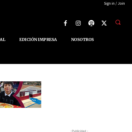
Sign in / Join
AL
EDICIÓN IMPRESA
NOSOTROS
-Publicidad -