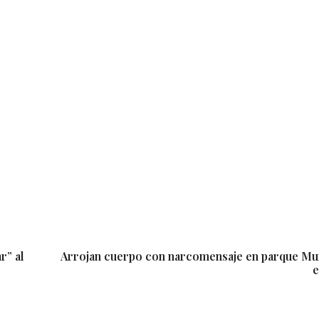
r” al
Arrojan cuerpo con narcomensaje en parque Mun
e