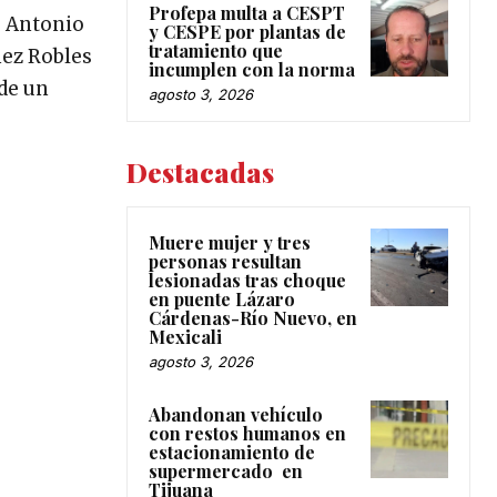
Profepa multa a CESPT
é Antonio
y CESPE por plantas de
tratamiento que
hez Robles
incumplen con la norma
 de un
agosto 3, 2026
Destacadas
Muere mujer y tres
personas resultan
lesionadas tras choque
en puente Lázaro
Cárdenas-Río Nuevo, en
Mexicali
agosto 3, 2026
Abandonan vehículo
con restos humanos en
estacionamiento de
supermercado en
Tijuana