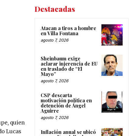
Destacadas
Atacan a tiros a hombre
en Villa Fontana
agosto 7, 2026
Sheinbaum exige
aclarar injerencia de EU
en traslado de “El
Mayo”
agosto 7, 2026
CSP descarta
motivación política en
detención de Ángel
Aguirre
agosto 7, 2026
upe, quien
ndo Lucas
Inflación anual se ubicó