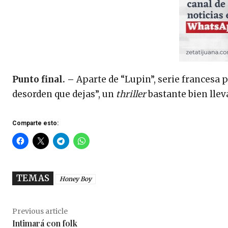
Punto final. –
Aparte de “Lupin”, serie francesa 
desorden que dejas”, un
thriller
bastante bien lle
Comparte esto:
TEMAS
Honey Boy
Previous article
Intimará con folk