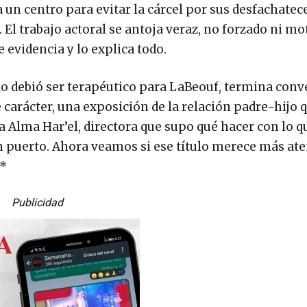
 un centro para evitar la cárcel por sus desfachatece
El trabajo actoral se antoja veraz, no forzado ni mo
 evidencia y lo explica todo.
lo debió ser terapéutico para LaBeouf, termina conv
e carácter, una exposición de la relación padre-hijo 
 Alma Har’el, directora que supo qué hacer con lo q
uen puerto. Ahora veamos si ese título merece más at
**
Publicidad