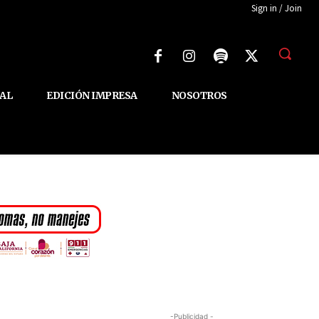
Sign in / Join
AL
EDICIÓN IMPRESA
NOSOTROS
-Publicidad -