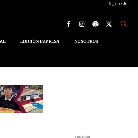
Sign in / Join
AL
EDICIÓN IMPRESA
NOSOTROS
-Publicidad -