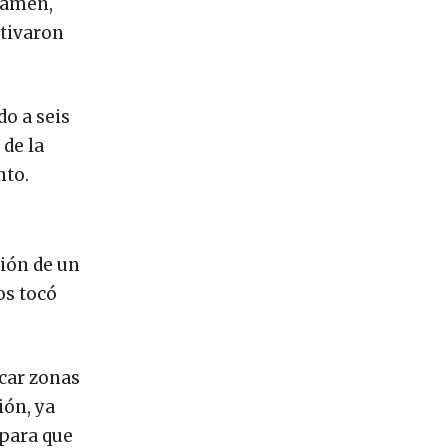
ejamen,
ctivaron
do a seis
 de la
nto.
ción de un
os tocó
icar zonas
ión, ya
 para que