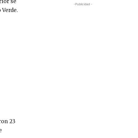
rior se
-Publicidad -
 Verde.
ron 23
e