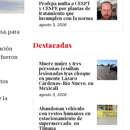
Profepa multa a CESPT
y CESPE por plantas de
tratamiento que
incumplen con la norma
agosto 3, 2026
na; para
Destacadas
gación
n fueron
Muere mujer y tres
personas resultan
lesionadas tras choque
en puente Lázaro
atos
Cárdenas-Río Nuevo, en
Mexicali
agosto 3, 2026
 la
Abandonan vehículo
con restos humanos en
estacionamiento de
supermercado en
Tijuana