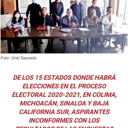
Foto: Uriel Saucedo
DE LOS 15 ESTADOS DONDE HABRÁ
ELECCIONES EN EL PROCESO
ELECTORAL 2020-2021, EN COLIMA,
MICHOACÁN, SINALOA Y BAJA
CALIFORNIA SUR, ASPIRANTES
INCONFORMES CON LOS