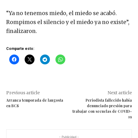
“Ya no tenemos miedo, el miedo se acabó.
Rompimos el silencio y el miedo ya no existe”,
finalizaron.
Comparte esto:
Previous article
Next article
Arranca temporada de langosta
Periodista fallecido había
en BCS
denunciado presión para
trabajar con secuelas de COVID-
19
- Publicidad -