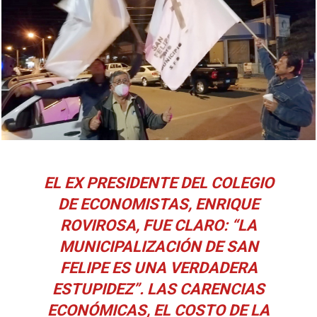
EL EX PRESIDENTE DEL COLEGIO
DE ECONOMISTAS, ENRIQUE
ROVIROSA, FUE CLARO: “LA
MUNICIPALIZACIÓN DE SAN
FELIPE ES UNA VERDADERA
ESTUPIDEZ”. LAS CARENCIAS
ECONÓMICAS, EL COSTO DE LA