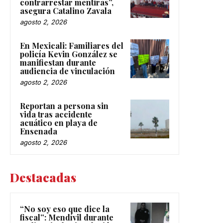
contrarrestar mentiras”,
asegura Catalino Zavala
agosto 2, 2026
En Mexicali: Familiares del
policía Kevin González se
manifiestan durante
audiencia de vinculación
agosto 2, 2026
Reportan a persona sin
vida tras accidente
acuático en playa de
Ensenada
agosto 2, 2026
Destacadas
“No soy eso que dice la
fiscal”: Mendívil durante