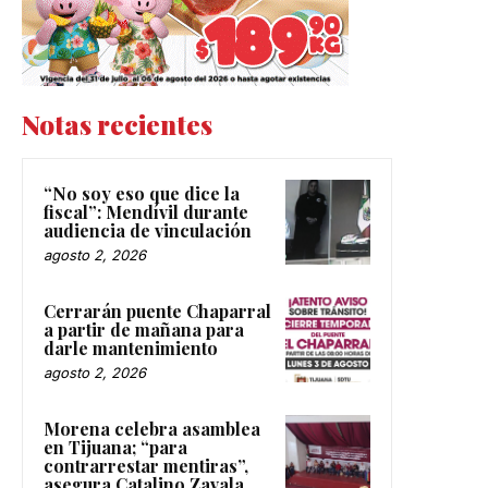
Notas recientes
“No soy eso que dice la
fiscal”: Mendívil durante
audiencia de vinculación
agosto 2, 2026
Cerrarán puente Chaparral
a partir de mañana para
darle mantenimiento
agosto 2, 2026
Morena celebra asamblea
en Tijuana; “para
contrarrestar mentiras”,
asegura Catalino Zavala