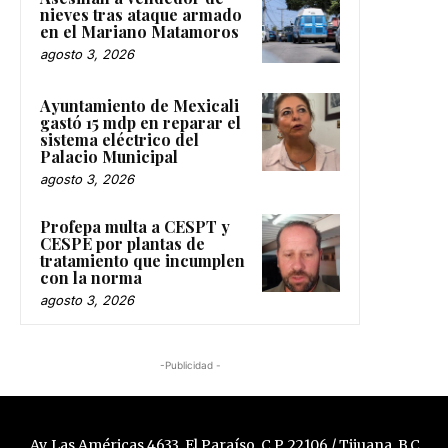
nieves tras ataque armado
en el Mariano Matamoros
agosto 3, 2026
Ayuntamiento de Mexicali
gastó 15 mdp en reparar el
sistema eléctrico del
Palacio Municipal
agosto 3, 2026
Profepa multa a CESPT y
CESPE por plantas de
tratamiento que incumplen
con la norma
agosto 3, 2026
-Publicidad -
Av. Las Américas 4633, El Paraíso, C.P. 22106 / Tijuana, B.C.