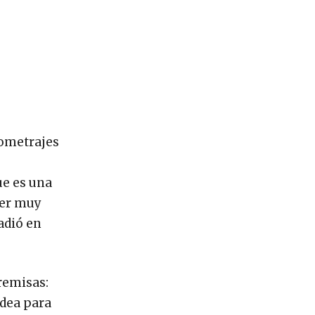
gometrajes
ue es una
ser muy
adió en
remisas:
odea para