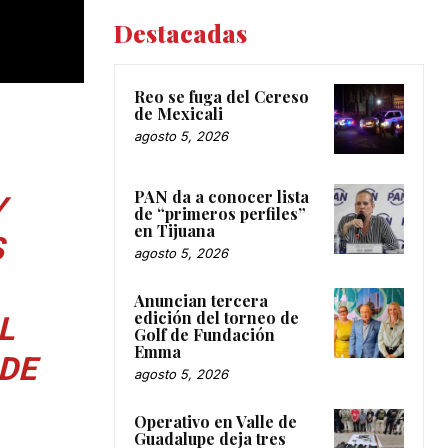
Destacadas
Reo se fuga del Cereso
de Mexicali
agosto 5, 2026
PAN da a conocer lista
Y
de “primeros perfiles”
en Tijuana
S
agosto 5, 2026
Anuncian tercera
edición del torneo de
L
Golf de Fundación
Emma
DE
agosto 5, 2026
Operativo en Valle de
Guadalupe deja tres