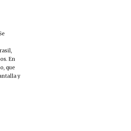
Se
asil,
os. En
o, que
ntalla y