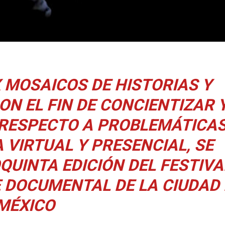
MOSAICOS DE HISTORIAS Y
ON EL FIN DE CONCIENTIZAR 
 RESPECTO A PROBLEMÁTICA
 VIRTUAL Y PRESENCIAL, SE
QUINTA EDICIÓN DEL FESTIVA
E DOCUMENTAL DE LA CIUDAD 
MÉXICO