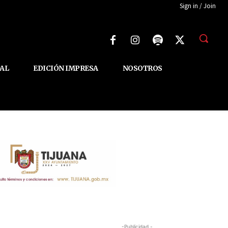
Sign in / Join
AL
EDICIÓN IMPRESA
NOSOTROS
-Publicidad -