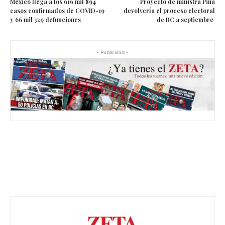
México llega a los 616 mil 894
Proyecto de ministra Piña
casos confirmados de COVID-19
devolvería el proceso electoral
y 66 mil 329 defunciones
de BC a septiembre
- Publicidad -