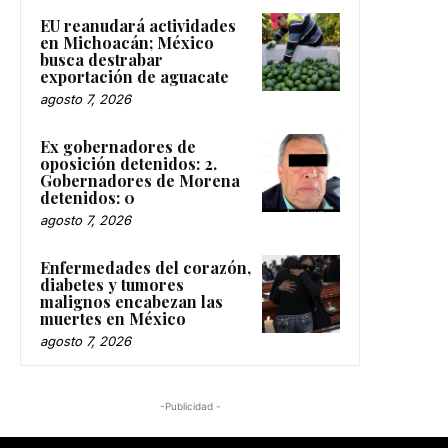
EU reanudará actividades
en Michoacán; México
busca destrabar
exportación de aguacate
agosto 7, 2026
Ex gobernadores de
oposición detenidos: 2.
Gobernadores de Morena
detenidos: 0
agosto 7, 2026
Enfermedades del corazón,
diabetes y tumores
malignos encabezan las
muertes en México
agosto 7, 2026
-Publicidad -