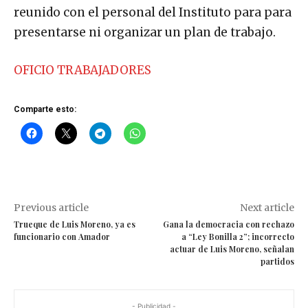
reunido con el personal del Instituto para para
presentarse ni organizar un plan de trabajo.
OFICIO TRABAJADORES
Comparte esto:
Previous article
Next article
Trueque de Luis Moreno, ya es
Gana la democracia con rechazo
funcionario con Amador
a “Ley Bonilla 2”; incorrecto
actuar de Luis Moreno, señalan
partidos
- Publicidad -