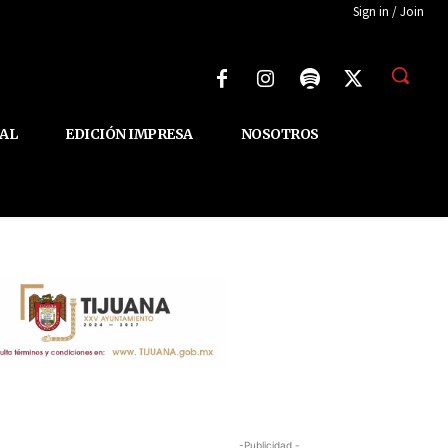
Sign in / Join
AL
EDICIÓN IMPRESA
NOSOTROS
-Publicidad -