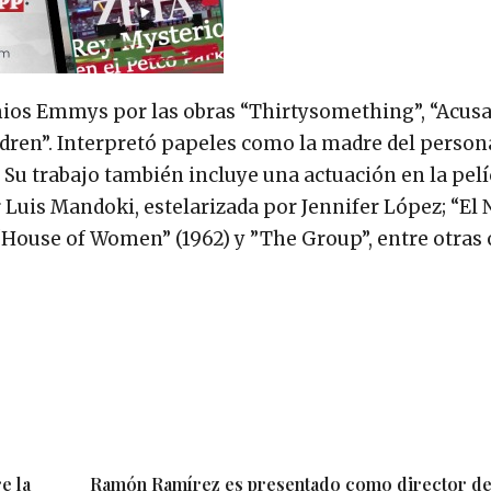
mios Emmys por las obras “Thirtysomething”, “Acusa
ldren”. Interpretó papeles como la madre del person
. Su trabajo también incluye una actuación en la pelí
or Luis Mandoki, estelarizada por Jennifer López; “El 
“House of Women” (1962) y ”The Group”, entre otras 
e la
Ramón Ramírez es presentado como director de