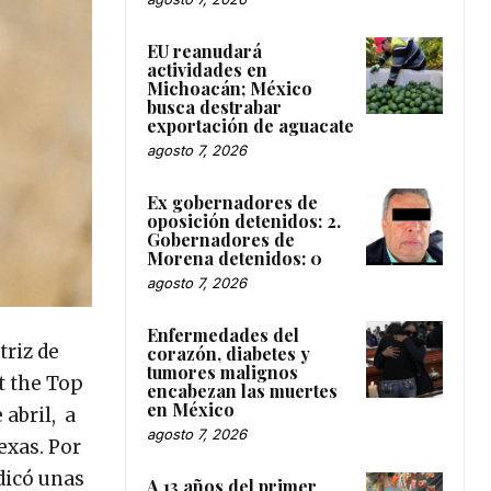
EU reanudará
actividades en
Michoacán; México
busca destrabar
exportación de aguacate
agosto 7, 2026
Ex gobernadores de
oposición detenidos: 2.
Gobernadores de
Morena detenidos: 0
agosto 7, 2026
Enfermedades del
triz de
corazón, diabetes y
tumores malignos
at the Top
encabezan las muertes
en México
 abril, a
agosto 7, 2026
exas. Por
dicó unas
A 13 años del primer