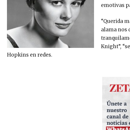
emotivas p
“Querida ma
alama nos d
tranquilame
Knight”, “se
Hopkins en redes.