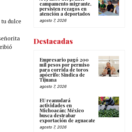
campamento migrante,
persisten rezagos en
atención a deportados
agosto 7, 2026
 tu dulce
señorita
Destacadas
ribió
Empresario pagó 200
mil pesos por permiso
para corrida de toros
apócrifo: Sindica de
Tijuana
agosto 7, 2026
EU reanudará
actividades en
Michoacán; México
busca destrabar
exportación de aguacate
agosto 7, 2026