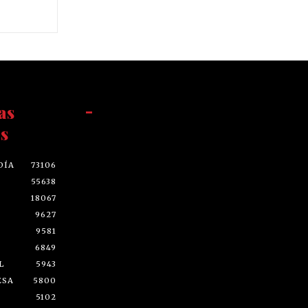
as
-
s
DÍA
73106
55638
18067
9627
9581
6849
L
5943
ESA
5800
5102