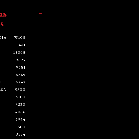
as
-
s
DÍA
73108
55641
18068
9627
9581
6849
L
5943
ESA
5800
5102
4230
4066
3944
3502
3234