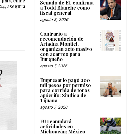
país, entre
Senado de EU confirma
024, asegura
a Todd Blanche como
fiscal general
agosto 8, 2026
Contrario a
recomendación de
Ariadna Montiel,
organizan acto masivo
con acarreo para
Burgueño
agosto 7, 2026
Empresario pagó 200
mil pesos por permiso
para corrida de toros
apócrifo: Sindica de
Tijuana
agosto 7, 2026
EU reanudará
actividades en
Michoacán; México