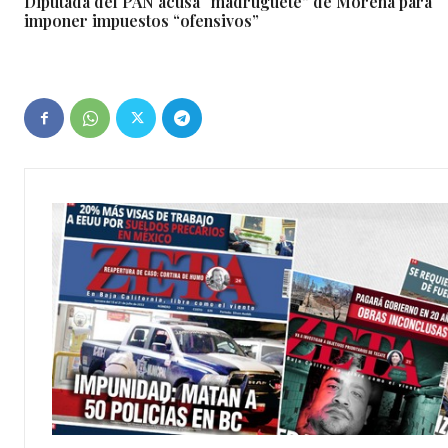
Diputada del PAN acusa “madruguete” de Morena para
imponer impuestos “ofensivos”