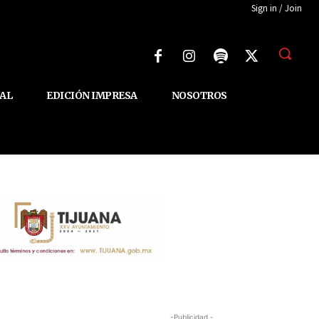
Sign in / Join
AL
EDICIÓN IMPRESA
NOSOTROS
-Publicidad -