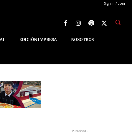
Sign in / Join
AL
EDICIÓN IMPRESA
NOSOTROS
-Publicidad -