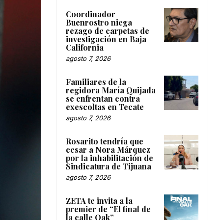
Coordinador
Buenrostro niega
rezago de carpetas de
investigación en Baja
California
agosto 7, 2026
Familiares de la
regidora María Quijada
se enfrentan contra
exescoltas en Tecate
agosto 7, 2026
Rosarito tendría que
cesar a Nora Márquez
por la inhabilitación de
Sindicatura de Tijuana
agosto 7, 2026
ZETA te invita a la
premier de “El final de
la calle Oak”