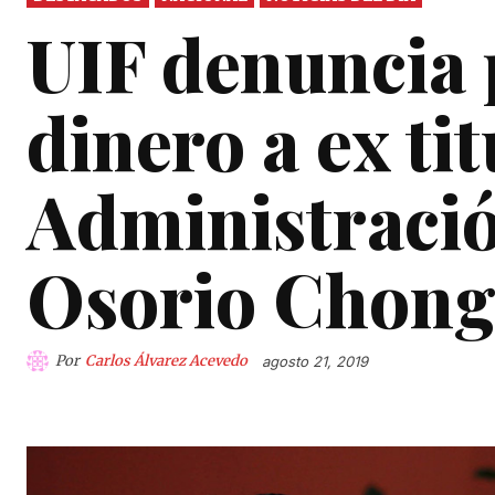
UIF denuncia 
dinero a ex ti
Administraci
Osorio Chon
Por
Carlos Álvarez Acevedo
agosto 21, 2019