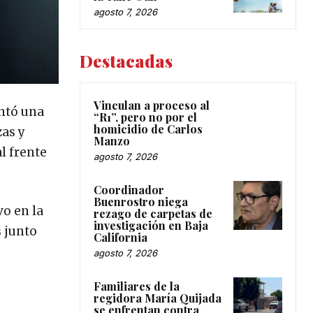
agosto 7, 2026
Destacadas
Vinculan a proceso al
entó una
“R1”, pero no por el
homicidio de Carlos
zas y
Manzo
l frente
agosto 7, 2026
Coordinador
Buenrostro niega
vo en la
rezago de carpetas de
investigación en Baja
 junto
California
agosto 7, 2026
Familiares de la
regidora María Quijada
se enfrentan contra