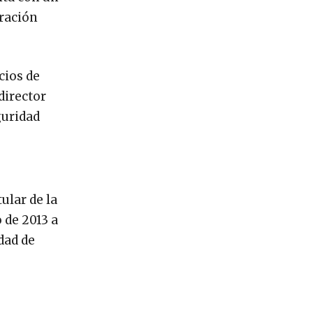
aración
cios de
director
guridad
ular de la
 de 2013 a
dad de