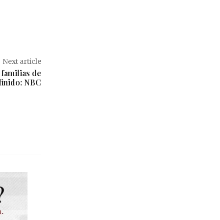
Next article
familias de
finido: NBC