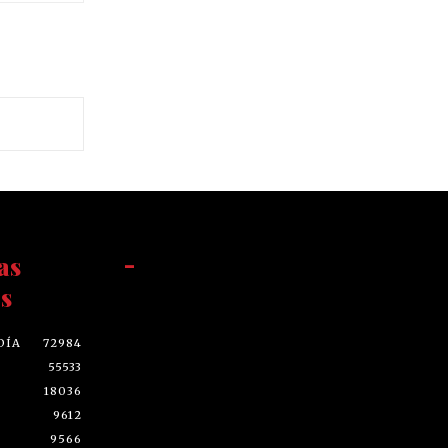
as
-
s
DÍA
72984
55533
18036
9612
9566