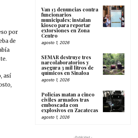
Van 13 denuncias contra
funcionarios
municipales; instalan
kiosco para reportar
extorsiones en Zona
eso por
Centro
eba de
agosto 1, 2026
abía
SEMAR destruye tres
te.
narcolaboratorios y
asegura 3 mil litros de
químicos en Sinaloa
, así
agosto 1, 2026
osto,
Policías matan a cinco
civiles armados tras
emboscada con
explosivos en Zacatecas
agosto 1, 2026
-Publicidad -