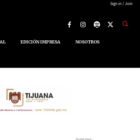
Sign in / Join
AL
EDICIÓN IMPRESA
NOSOTROS
-Publicidad -