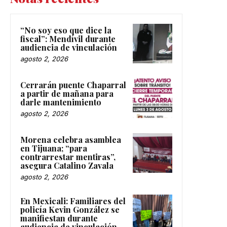
“No soy eso que dice la
fiscal”: Mendívil durante
audiencia de vinculación
agosto 2, 2026
Cerrarán puente Chaparral
a partir de mañana para
darle mantenimiento
agosto 2, 2026
Morena celebra asamblea
en Tijuana; “para
contrarrestar mentiras”,
asegura Catalino Zavala
agosto 2, 2026
En Mexicali: Familiares del
policía Kevin González se
manifiestan durante
audiencia de vinculación