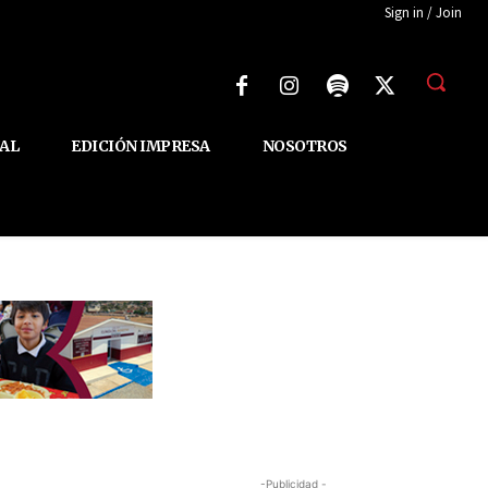
Sign in / Join
AL
EDICIÓN IMPRESA
NOSOTROS
-Publicidad -