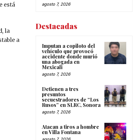
e está
agosto 7, 2026
Destacadas
, la
stable a
Imputan a copiloto del
vehículo que provocó
accidente donde murió
una abogada en
Mexicali
agosto 7, 2026
Detienen a tres
presuntos
secuestradores de “Los
Rusos” en SLRC, Sonora
agosto 7, 2026
Atacan a tiros a hombre
en Villa Fontana
agosto 7, 2026