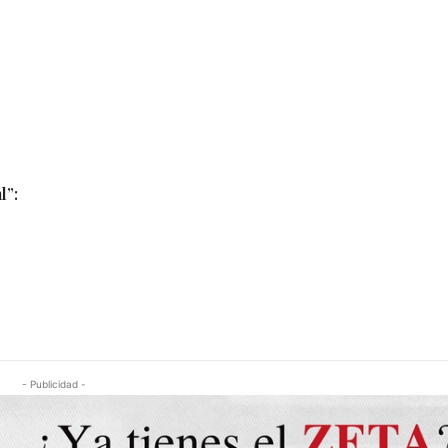
l”:
- Publicidad -