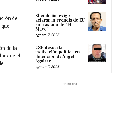
Sheinbaum exige
ación de
aclarar injerencia de EU
en traslado de “El
% que
Mayo”
agosto 7, 2026
CSP descarta
ón de la
motivación política en
lar que el
detención de Ángel
Aguirre
de
agosto 7, 2026
-Publicidad -