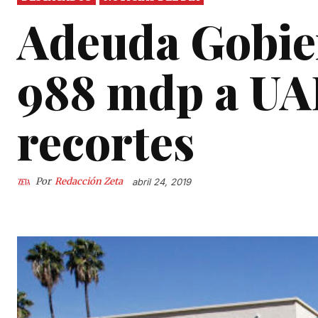
Adeuda Gobie
988 mdp a UA
recortes
Por
Redacción Zeta
abril 24, 2019