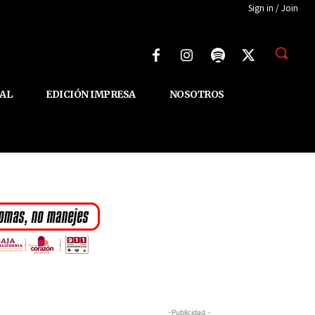
Sign in / Join
AL
EDICIÓN IMPRESA
NOSOTROS
-Publicidad -