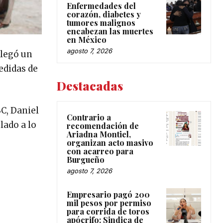
Enfermedades del
corazón, diabetes y
tumores malignos
encabezan las muertes
en México
agosto 7, 2026
llegó un
edidas de
Destacadas
C, Daniel
Contrario a
lado a lo
recomendación de
Ariadna Montiel,
organizan acto masivo
con acarreo para
Burgueño
agosto 7, 2026
Empresario pagó 200
mil pesos por permiso
para corrida de toros
apócrifo: Sindica de