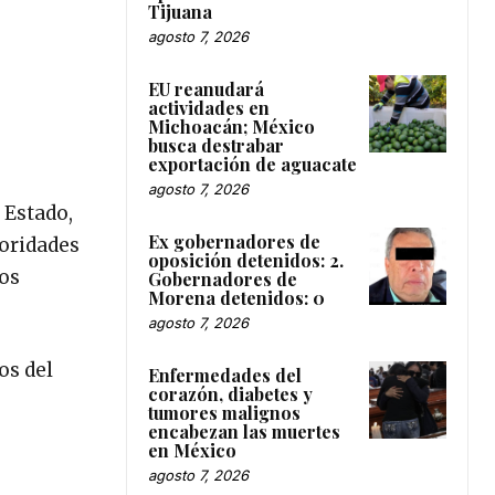
Tijuana
agosto 7, 2026
EU reanudará
actividades en
Michoacán; México
busca destrabar
exportación de aguacate
agosto 7, 2026
 Estado,
Ex gobernadores de
toridades
oposición detenidos: 2.
vos
Gobernadores de
Morena detenidos: 0
agosto 7, 2026
os del
Enfermedades del
corazón, diabetes y
tumores malignos
encabezan las muertes
en México
agosto 7, 2026