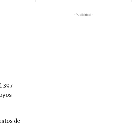
-Publicidad -
l 397
Hoyos
astos de