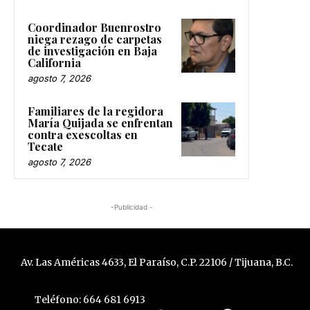
Coordinador Buenrostro
niega rezago de carpetas
de investigación en Baja
California
agosto 7, 2026
Familiares de la regidora
María Quijada se enfrentan
contra exescoltas en
Tecate
agosto 7, 2026
-Publicidad -
Av. Las Américas 4633, El Paraíso, C.P. 22106 / Tijuana, B.C.
Teléfono: 664 681 6913