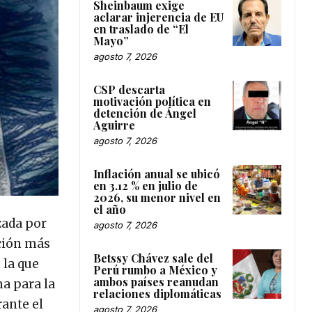
Sheinbaum exige
aclarar injerencia de EU
en traslado de “El
Mayo”
agosto 7, 2026
CSP descarta
motivación política en
detención de Ángel
Aguirre
agosto 7, 2026
Inflación anual se ubicó
en 3.12 % en julio de
2026, su menor nivel en
el año
zada por
agosto 7, 2026
ación más
Betssy Chávez sale del
 la que
Perú rumbo a México y
ambos países reanudan
ma para la
relaciones diplomáticas
rante el
agosto 7, 2026