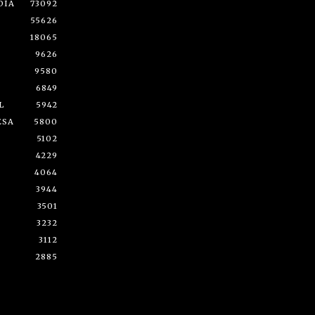
DÍA
73092
55626
18065
9626
9580
6849
L
5942
ESA
5800
5102
4229
4064
3944
3501
3232
3112
2885