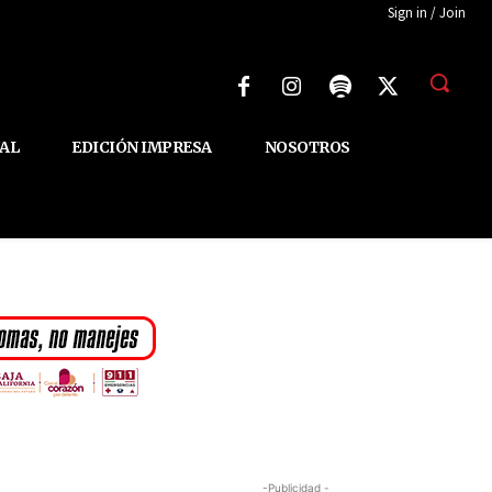
Sign in / Join
AL
EDICIÓN IMPRESA
NOSOTROS
-Publicidad -