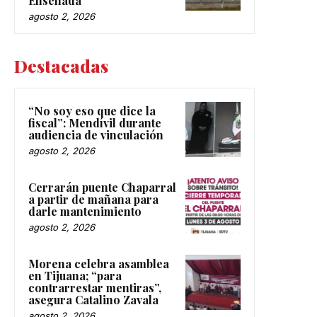
Ensenada
agosto 2, 2026
Destacadas
“No soy eso que dice la
fiscal”: Mendívil durante
audiencia de vinculación
agosto 2, 2026
Cerrarán puente Chaparral
a partir de mañana para
darle mantenimiento
agosto 2, 2026
Morena celebra asamblea
en Tijuana; “para
contrarrestar mentiras”,
asegura Catalino Zavala
agosto 2, 2026