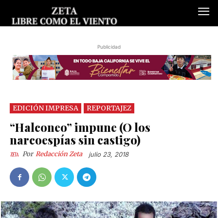
Publicidad
EDICIÓN IMPRESA
REPORTAJEZ
“Halconeo” impune (O los
narcoespías sin castigo)
Por
Redacción Zeta
julio 23, 2018