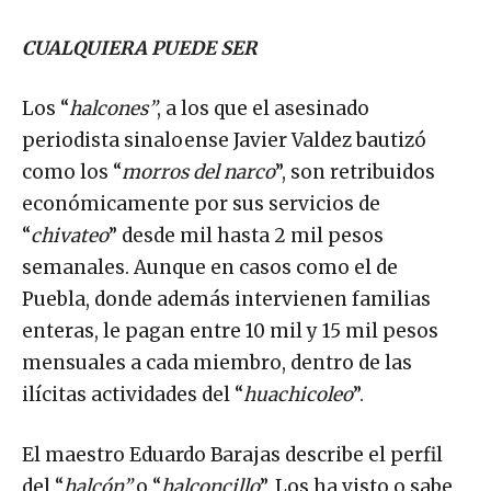
CUALQUIERA PUEDE SER
Los “
halcones”
, a los que el asesinado
periodista sinaloense Javier Valdez bautizó
como los “
morros del narco
”, son retribuidos
económicamente por sus servicios de
“
chivateo
” desde mil hasta 2 mil pesos
semanales. Aunque en casos como el de
Puebla, donde además intervienen familias
enteras, le pagan entre 10 mil y 15 mil pesos
mensuales a cada miembro, dentro de las
ilícitas actividades del “
huachicoleo
”.
El maestro Eduardo Barajas describe el perfil
del “
halcón”
o “
halconcillo
”. Los ha visto o sabe