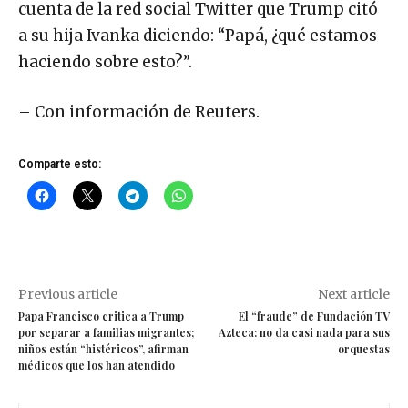
cuenta de la red social Twitter que Trump citó
a su hija Ivanka diciendo: “Papá, ¿qué estamos
haciendo sobre esto?”.
– Con información de Reuters.
Comparte esto:
Previous article
Next article
Papa Francisco critica a Trump
El “fraude” de Fundación TV
por separar a familias migrantes;
Azteca: no da casi nada para sus
niños están “histéricos”, afirman
orquestas
médicos que los han atendido