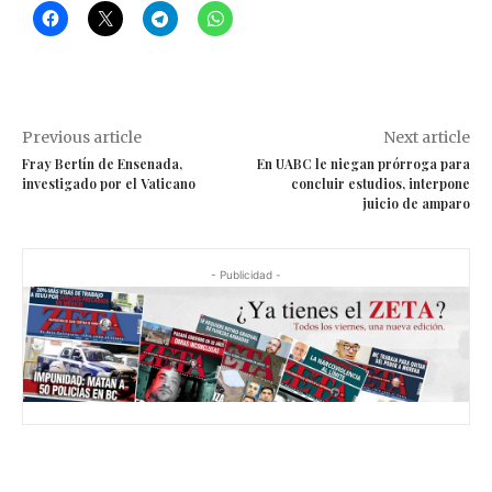
Previous article
Next article
Fray Bertín de Ensenada,
En UABC le niegan prórroga para
investigado por el Vaticano
concluir estudios, interpone
juicio de amparo
- Publicidad -