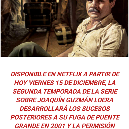
DISPONIBLE EN NETFLIX A PARTIR DE
HOY VIERNES 15 DE DICIEMBRE, LA
SEGUNDA TEMPORADA DE LA SERIE
SOBRE JOAQUÍN GUZMÁN LOERA
DESARROLLARÁ LOS SUCESOS
POSTERIORES A SU FUGA DE PUENTE
GRANDE EN 2001 Y LA PERMISIÓN