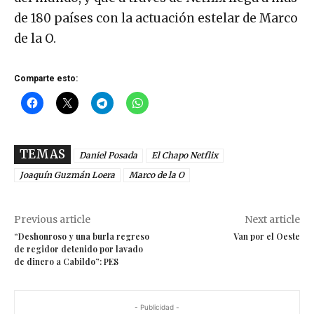
de 180 países con la actuación estelar de Marco
de la O.
Comparte esto:
TEMAS
Daniel Posada
El Chapo Netflix
Joaquín Guzmán Loera
Marco de la O
Previous article
Next article
“Deshonroso y una burla regreso
Van por el Oeste
de regidor detenido por lavado
de dinero a Cabildo”: PES
- Publicidad -