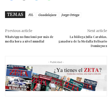
TEMAS
FIL
Guadalajara
Jorge Ortega
Previous article
Next article
WhatsApp no funcionó por más de
La bióloga Julia Carabias,
media hora a nivel mundial
ganadora de la Medalla Belisario
Domínguez
- Publicidad -