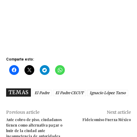
Comparte esto:
TEMAS
El Padre
El Padre CECUT
Ignacio López Tarso
Previous article
Next article
Ante cobro de piso, ciudadanos
Fideicomiso Fuerza México
tienen como alternativa pagar o
huir de la ciudad ante
incompetencia de autoridades,