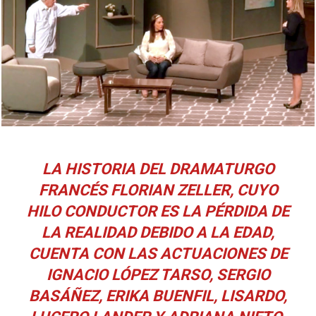
LA HISTORIA DEL DRAMATURGO
FRANCÉS FLORIAN ZELLER, CUYO
HILO CONDUCTOR ES LA PÉRDIDA DE
LA REALIDAD DEBIDO A LA EDAD,
CUENTA CON LAS ACTUACIONES DE
IGNACIO LÓPEZ TARSO, SERGIO
BASÁÑEZ, ERIKA BUENFIL, LISARDO,