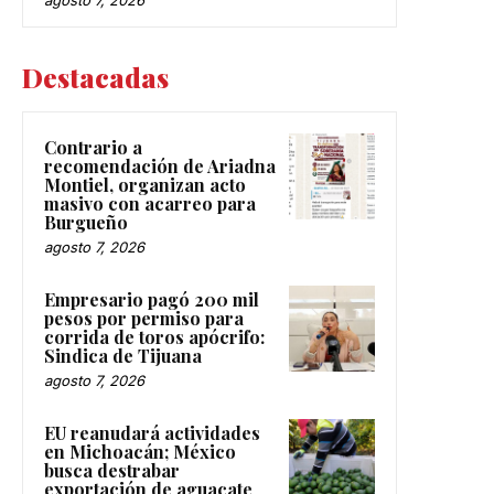
Destacadas
Contrario a
recomendación de Ariadna
Montiel, organizan acto
masivo con acarreo para
Burgueño
agosto 7, 2026
Empresario pagó 200 mil
pesos por permiso para
corrida de toros apócrifo:
Sindica de Tijuana
agosto 7, 2026
EU reanudará actividades
en Michoacán; México
busca destrabar
exportación de aguacate