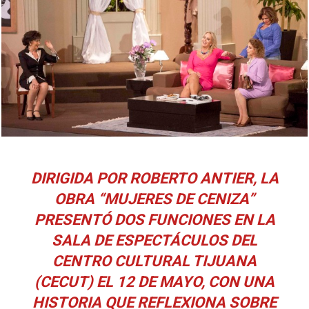
DIRIGIDA POR ROBERTO ANTIER, LA
OBRA “MUJERES DE CENIZA”
PRESENTÓ DOS FUNCIONES EN LA
SALA DE ESPECTÁCULOS DEL
CENTRO CULTURAL TIJUANA
(CECUT) EL 12 DE MAYO, CON UNA
HISTORIA QUE REFLEXIONA SOBRE