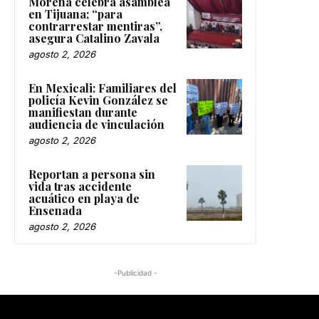
Morena celebra asamblea
en Tijuana; “para
contrarrestar mentiras”,
asegura Catalino Zavala
agosto 2, 2026
En Mexicali: Familiares del
policía Kevin González se
manifiestan durante
audiencia de vinculación
agosto 2, 2026
Reportan a persona sin
vida tras accidente
acuático en playa de
Ensenada
agosto 2, 2026
-Publicidad -