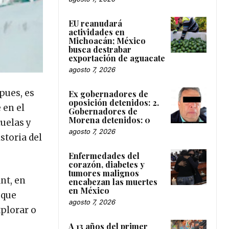
EU reanudará
actividades en
Michoacán; México
busca destrabar
exportación de aguacate
agosto 7, 2026
pues, es
Ex gobernadores de
oposición detenidos: 2.
 en el
Gobernadores de
Morena detenidos: 0
uelas y
agosto 7, 2026
storia del
Enfermedades del
corazón, diabetes y
tumores malignos
nt, en
encabezan las muertes
en México
 que
agosto 7, 2026
xplorar o
A 13 años del primer