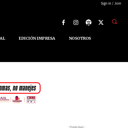
Sign in / Join
AL
EDICIÓN IMPRESA
NOSOTROS
-Publicidad -