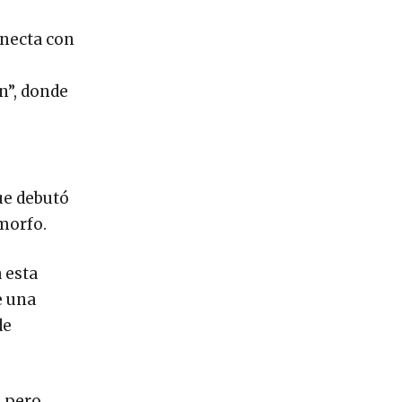
onecta con
n”, donde
ue debutó
morfo.
 esta
e una
de
, pero