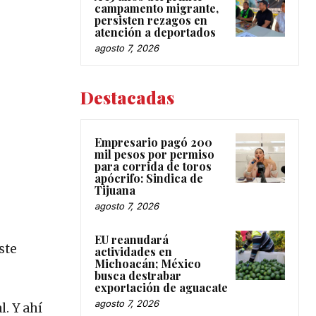
campamento migrante,
persisten rezagos en
atención a deportados
agosto 7, 2026
Destacadas
Empresario pagó 200
mil pesos por permiso
para corrida de toros
apócrifo: Sindica de
Tijuana
agosto 7, 2026
EU reanudará
ste
actividades en
Michoacán; México
busca destrabar
exportación de aguacate
agosto 7, 2026
. Y ahí