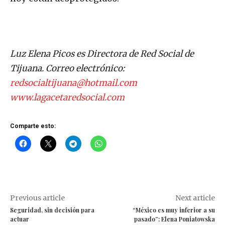
Luz Elena Picos es Directora de Red Social de
Tijuana
.
Correo electrónico:
redsocialtijuana@hotmail.com
www.lagacetaredsocial.com
Comparte esto:
Previous article
Next article
Seguridad, sin decisión para
“México es muy inferior a su
actuar
pasado”: Elena Poniatowska