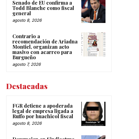
Senado de EU confirma a
Todd Blanche como fiscal
general
agosto 8, 2026
Contrario a
recomendación de Ariadna
Montiel, organizan acto
masivo con acarreo para
Burgueño
agosto 7, 2026
Destacadas
FGR detiene a apoderada
legal de empresa ligada a
Ruffo por huachicol fiscal
agosto 8, 2026