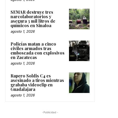
SEMAR destruye tres
narcolaboratorios y
asegura 3 mil litros de
químicos en Sinaloa
agosto 1, 2026
Policías matan a cinco
civiles armados tras
emboscada con explosivos
en Zacatecas
agosto 1, 2026
Rapero Soldis C4 es
asesinado a tiros mientras
grababa videoclip en
Guadalajara
agosto 1, 2026
-Publicidad -