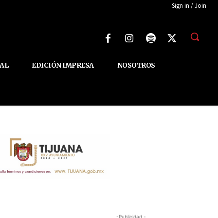
Sign in / Join
AL
EDICIÓN IMPRESA
NOSOTROS
-Publicidad -