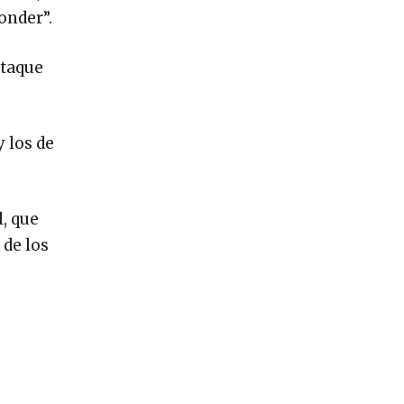
onder”.
ataque
y los de
, que
 de los