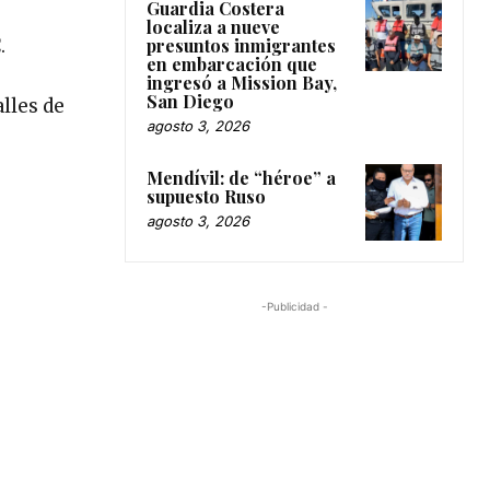
Guardia Costera
localiza a nueve
.
presuntos inmigrantes
en embarcación que
ingresó a Mission Bay,
San Diego
lles de
agosto 3, 2026
Mendívil: de “héroe” a
supuesto Ruso
agosto 3, 2026
-Publicidad -