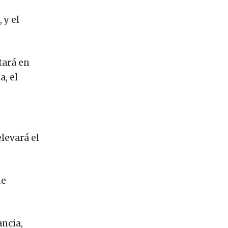
 y el
tará en
a, el
levará el
ue
ancia,