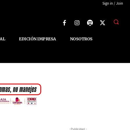
Sign in / Join
AL
EDICIÓN IMPRESA
NOSOTROS
-Publicidad -