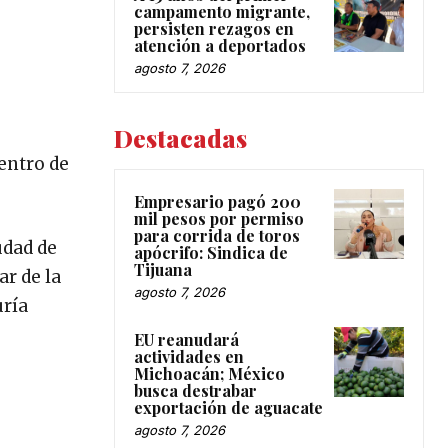
campamento migrante,
persisten rezagos en
atención a deportados
agosto 7, 2026
Destacadas
entro de
Empresario pagó 200
mil pesos por permiso
para corrida de toros
udad de
apócrifo: Sindica de
Tijuana
r de la
agosto 7, 2026
uría
EU reanudará
actividades en
Michoacán; México
busca destrabar
exportación de aguacate
agosto 7, 2026