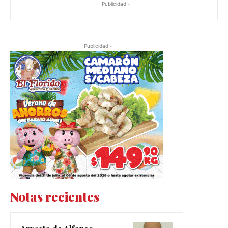
- Publicidad -
-Publicidad -
Notas recientes