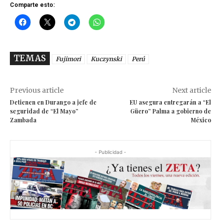
Comparte esto:
TEMAS
Fujimori
Kuczynski
Perú
Previous article
Next article
Detienen en Durango a jefe de
EU asegura entregarán a “El
seguridad de “El Mayo”
Güero” Palma a gobierno de
Zambada
México
- Publicidad -