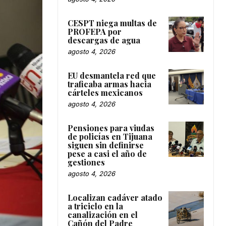
CESPT niega multas de
PROFEPA por
descargas de agua
agosto 4, 2026
EU desmantela red que
traficaba armas hacia
cárteles mexicanos
agosto 4, 2026
Pensiones para viudas
de policías en Tijuana
siguen sin definirse
pese a casi el año de
gestiones
agosto 4, 2026
Localizan cadáver atado
a triciclo en la
canalización en el
Cañón del Padre