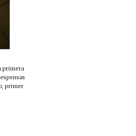
La primera
 despensas
o, primer