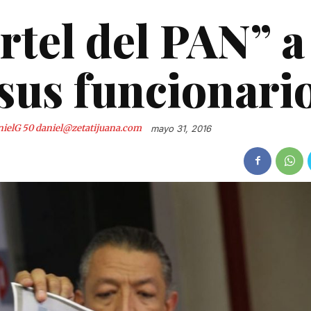
rtel del PAN” a
sus funcionari
nielG 50
daniel@zetatijuana.com
mayo 31, 2016