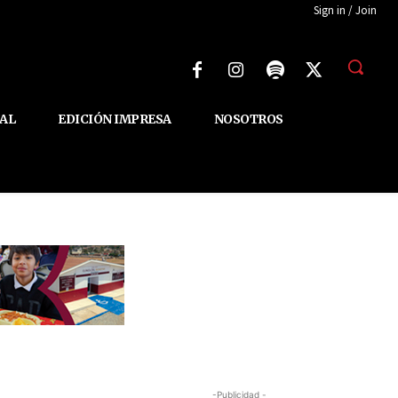
Sign in / Join
AL
EDICIÓN IMPRESA
NOSOTROS
-Publicidad -