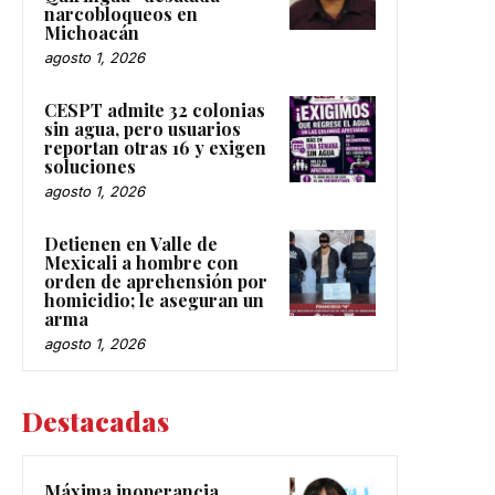
narcobloqueos en
Michoacán
agosto 1, 2026
CESPT admite 32 colonias
sin agua, pero usuarios
reportan otras 16 y exigen
soluciones
agosto 1, 2026
Detienen en Valle de
Mexicali a hombre con
orden de aprehensión por
homicidio; le aseguran un
arma
agosto 1, 2026
Destacadas
Máxima inoperancia