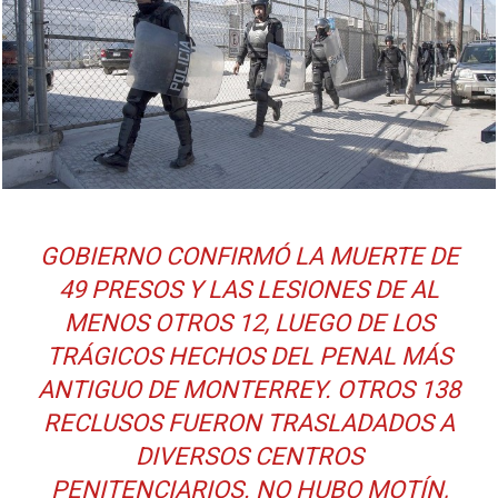
GOBIERNO CONFIRMÓ LA MUERTE DE
49 PRESOS Y LAS LESIONES DE AL
MENOS OTROS 12, LUEGO DE LOS
TRÁGICOS HECHOS DEL PENAL MÁS
ANTIGUO DE MONTERREY. OTROS 138
RECLUSOS FUERON TRASLADADOS A
DIVERSOS CENTROS
PENITENCIARIOS. NO HUBO MOTÍN,