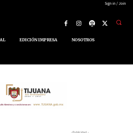
Sign in / Join
AL
EDICIÓN IMPRESA
NOSOTROS
-Publicidad -