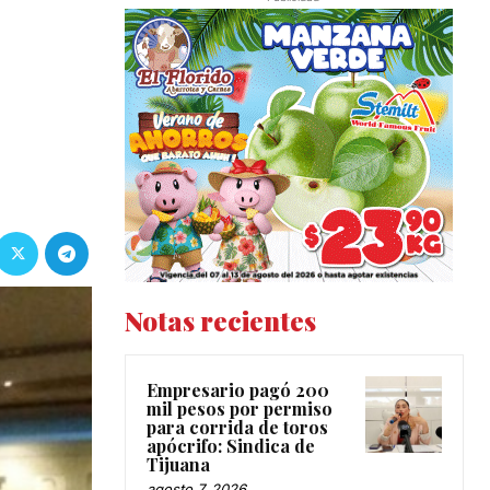
Notas recientes
Empresario pagó 200
mil pesos por permiso
para corrida de toros
apócrifo: Sindica de
Tijuana
agosto 7, 2026