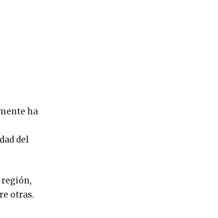
emente ha
dad del
 región,
re otras.