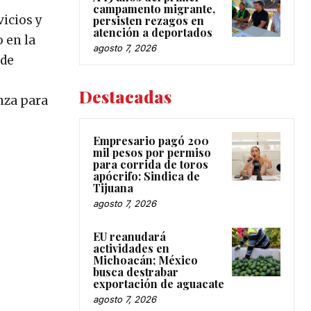
campamento migrante,
icios y
persisten rezagos en
atención a deportados
 en la
agosto 7, 2026
 de
Destacadas
anza para
Empresario pagó 200
mil pesos por permiso
para corrida de toros
apócrifo: Sindica de
Tijuana
agosto 7, 2026
EU reanudará
actividades en
Michoacán; México
busca destrabar
exportación de aguacate
agosto 7, 2026