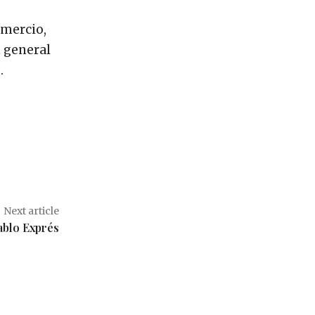
omercio,
n general
.
Next article
ablo Exprés