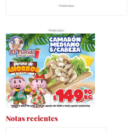
- Publicidad -
-Publicidad -
Notas recientes