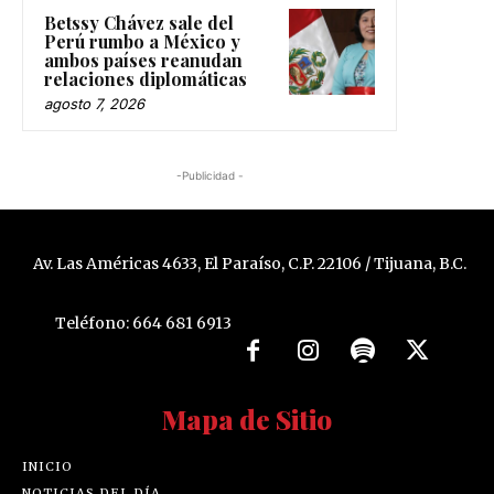
Betssy Chávez sale del
Perú rumbo a México y
ambos países reanudan
relaciones diplomáticas
agosto 7, 2026
-Publicidad -
Av. Las Américas 4633, El Paraíso, C.P. 22106 / Tijuana, B.C.
Teléfono: 664 681 6913
Mapa de Sitio
INICIO
NOTICIAS DEL DÍA