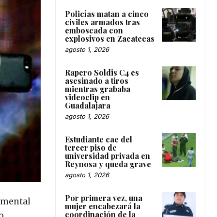
Policías matan a cinco
civiles armados tras
emboscada con
explosivos en Zacatecas
agosto 1, 2026
Rapero Soldis C4 es
asesinado a tiros
mientras grababa
videoclip en
Guadalajara
agosto 1, 2026
Estudiante cae del
tercer piso de
universidad privada en
Reynosa y queda grave
agosto 1, 2026
Por primera vez, una
numental
mujer encabezará la
coordinación de la
o