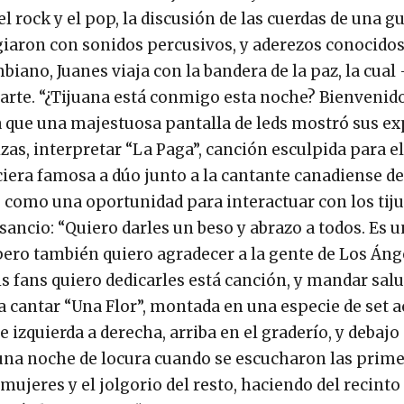
l rock y el pop, la discusión de las cuerdas de una gu
giaron con sonidos percusivos, y aderezos conocid
iano, Juanes viaja con la bandera de la paz, la cual
arte. “¿Tijuana está conmigo esta noche? Bienvenido
la que una majestuosa pantalla de leds mostró sus e
izas, interpretar “La Paga”, canción esculpida para e
ciera famosa a dúo junto a la cantante canadiense d
e como una oportunidad para interactuar con los tij
sancio: “Quiero darles un beso y abrazo a todos. Es u
pero también quiero agradecer a la gente de Los Áng
s fans quiero dedicarles está canción, y mandar sal
 cantar “Una Flor”, montada en una especie de set a
izquierda a derecha, arriba en el graderío, y debajo 
 una noche de locura cuando se escucharon las prim
 mujeres y el jolgorio del resto, haciendo del recinto