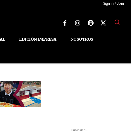
Sign in / Join
AL
EDICIÓN IMPRESA
NOSOTROS
-Publicidad -