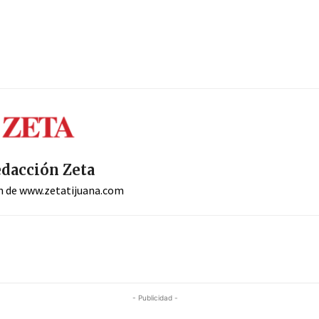
dacción Zeta
n de www.zetatijuana.com
- Publicidad -