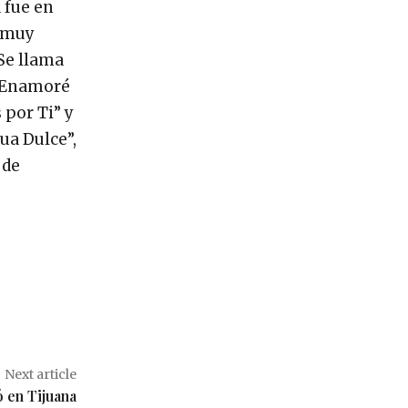
 fue en
s muy
Se llama
e Enamoré
 por Ti” y
ua Dulce”,
 de
Next article
 en Tijuana