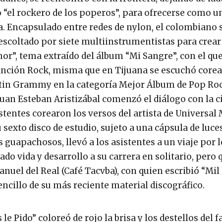
 “el rockero de los poperos”, para ofrecerse como u
. Encapsulado entre redes de nylon, el colombiano s
 escoltado por siete multiinstrumentistas para crear
mor”, tema extraído del álbum “Mi Sangre”, con el qu
ción Rock, misma que en Tijuana se escuchó corea
in Grammy en la categoría Mejor Álbum de Pop Roc
Juan Esteban Aristizábal comenzó el diálogo con la 
istentes corearon los versos del artista de Universal 
sexto disco de estudio, sujeto a una cápsula de luce
 guapachosos, llevó a los asistentes a un viaje por 
do vida y desarrollo a su carrera en solitario, pero 
l del Real (Café Tacvba), con quien escribió “Mil 
cillo de su más reciente material discográfico.
e Pido” coloreó de rojo la brisa y los destellos del f