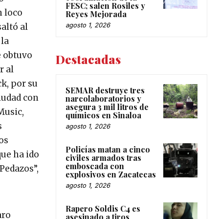
FESC; salen Rosiles y
n loco
Reyes Mejorada
agosto 1, 2026
altó al
 la
e obtuvo
Destacadas
r al
k, por su
SEMAR destruye tres
ciudad con
narcolaboratorios y
asegura 3 mil litros de
Music,
químicos en Sinaloa
s
agosto 1, 2026
los
Policías matan a cinco
que ha ido
civiles armados tras
emboscada con
Pedazos”,
explosivos en Zacatecas
agosto 1, 2026
Rapero Soldis C4 es
aro
asesinado a tiros